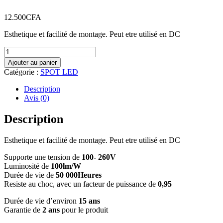
12.500
CFA
Esthetique et facilité de montage. Peut etre utilisé en DC
quantité
de
Ajouter au panier
Spot
Catégorie :
SPOT LED
LED
22W
Description
Luminosité
Avis (0)
Variable
Description
Esthetique et facilité de montage. Peut etre utilisé en DC
Supporte une tension de
100- 260V
Luminosité de
100lm/W
Durée de vie de
50 000Heures
Resiste au choc, avec un facteur de puissance de
0,95
Durée de vie d’environ
15 ans
Garantie de
2 ans
pour le produit