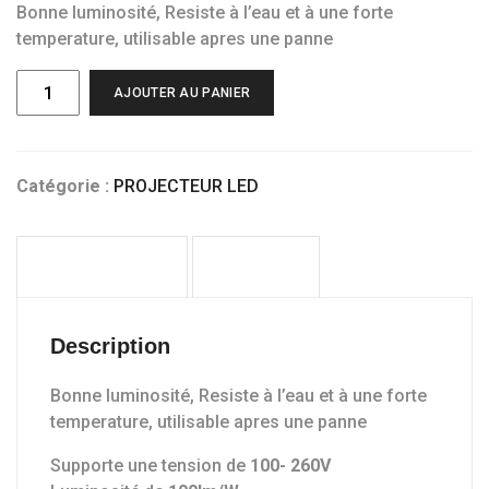
Bonne luminosité, Resiste à l’eau et à une forte
temperature, utilisable apres une panne
quantité
AJOUTER AU PANIER
de
Projecteur
LED
50W
Catégorie :
PROJECTEUR LED
DESCRIPTION
AVIS (0)
Description
Bonne luminosité, Resiste à l’eau et à une forte
temperature, utilisable apres une panne
Supporte une tension de
100- 260V