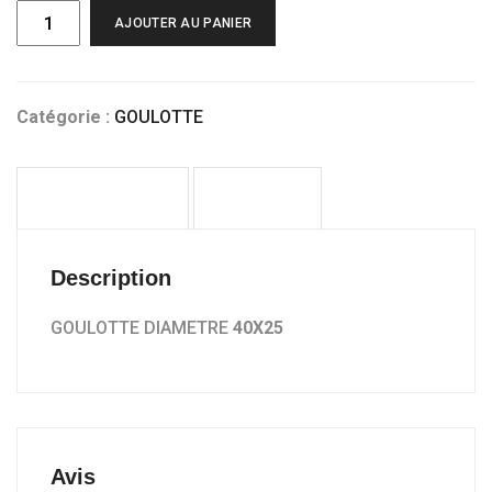
quantité
AJOUTER AU PANIER
de
GOULOTTE
DIAMETRE
40X25
Catégorie :
GOULOTTE
DESCRIPTION
AVIS (0)
Description
GOULOTTE DIAMETRE
40X25
Avis