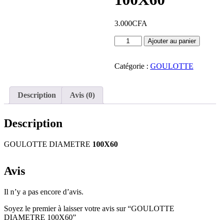
3.000
CFA
quantité
Ajouter au panier
de
GOULOTTE
DIAMETRE
Catégorie :
GOULOTTE
100X60
Description
Avis (0)
Description
GOULOTTE DIAMETRE
100X60
Avis
Il n’y a pas encore d’avis.
Soyez le premier à laisser votre avis sur “GOULOTTE
DIAMETRE 100X60”