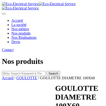
Skip
to
content
Accueil
La société
Nos métiers
Nos produits
Nos Réalisations
Devis
Contact
Nos produits
Search
Search
for:
Accueil
/
GOULOTTE
/ GOULOTTE DIAMETRE 100X60
GOULOTTE
DIAMETRE
100X60