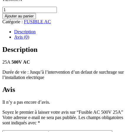
quantité
de
Ajouter au panier
Fusible
Catégorie :
FUSIBLE AC
AC
500V
Description
25A
Avis (0)
Description
25A
500V AC
Durée de vie : Jusqu’à l’intervention d’un defaut de surchrage sur
l’installation electrique
Avis
Il n’y a pas encore d’avis.
Soyez le premier à laisser votre avis sur “Fusible AC 500V 25A”
Votre adresse e-mail ne sera pas publiée.
Les champs obligatoires
sont indiqués avec
*